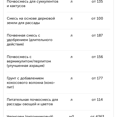
Почвосмесь для суккулентов
л
от 135
и кактусов
Смесь на основе дерновой
л
от 100
земли для рассады
Почвенная смесь с
л
от 187
удобрением (длительного
действия)
Почвосмесь с
л
от 156
вермикулитом/перлитом
(улучшенная аэрация)
Грунт с добавлением
л
от 177
кокосового волокна (коко-
пит)
Питательная почвосмесь для
л
от 114
рассады овощей и цветов
Чернозем (питомниковый)
м3
от 4363