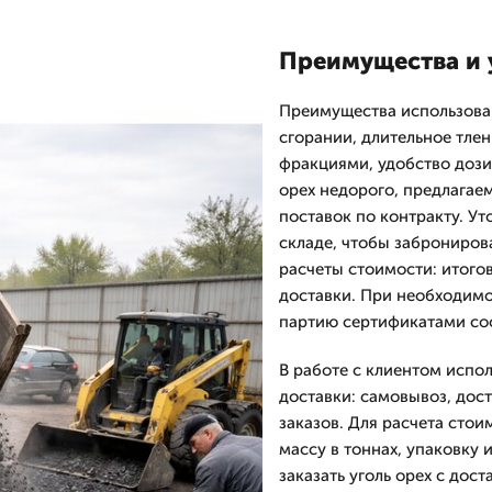
Преимущества и 
Преимущества использован
сгорании, длительное тле
фракциями, удобство дозир
орех недорого, предлагае
поставок по контракту. Ут
складе, чтобы заброниров
расчеты стоимости: итогов
доставки. При необходим
партию сертификатами соо
В работе с клиентом испо
доставки: самовывоз, дос
заказов. Для расчета стои
массу в тоннах, упаковку 
заказать уголь орех с дос