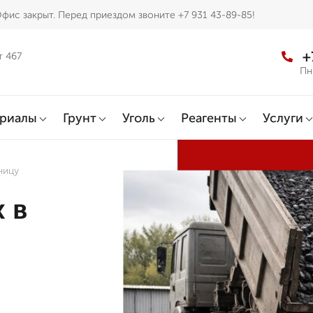
фис закрыт. Перед приездом звоните +7 931 43-89-85!
+
т 467
Пн
ериалы
Грунт
Уголь
Реагенты
Услуги
ницу
 в