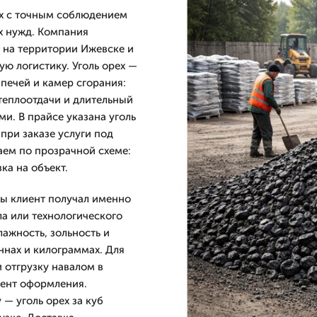
ех с точным соблюдением
х нужд. Компания
 на территории Ижевске и
ую логистику. Уголь орех —
 печей и камер сгорания:
теплоотдачи и длительный
и. В прайсе указана уголь
 при заказе услуги под
аем по прозрачной схеме:
вка на объект.
бы клиент получал именно
ла или технологического
ажность, зольность и
ннах и килограммах. Для
 отгрузку навалом в
мент оформления.
 — уголь орех за куб