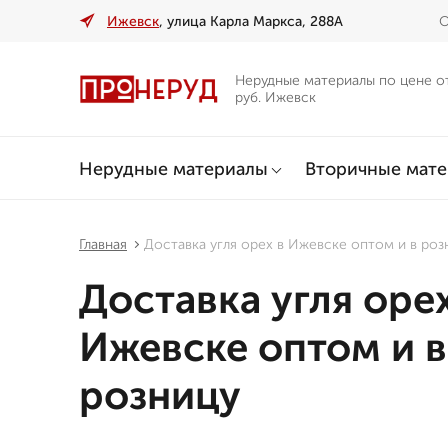
Ижевск
, улица Карла Маркса, 288А
О
Нерудные материалы по цене о
руб. Ижевск
Нерудные материалы
Вторичные мат
Главная
Доставка угля орех в Ижевске оптом и в роз
Доставка угля орех
Ижевске оптом и в
розницу