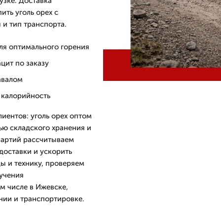
узке. Доставка
ить уголь орех с
 и тип транспорта.
ля оптимального горения
цит по заказу
навалом
, калорийность
иентов: уголь орех оптом
ью складского хранения и
партий рассчитываем
доставки и ускорить
ы и технику, проверяем
лучения
м числе в Ижевске,
нии и транспортировке.