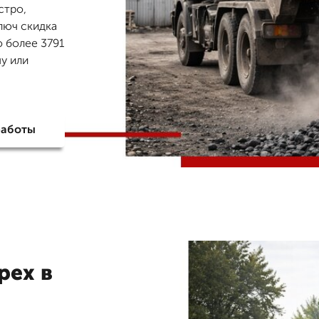
стро,
ключ скидка
о более 3791
у или
работы
рех в